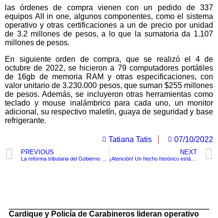
las órdenes de compra vienen con un pedido de 337
equipos All in one, algunos componentes, como el sistema
operativo y otras certificaciones a un de precio por unidad
de 3.2 millones de pesos, a lo que la sumatoria da 1.107
millones de pesos.
En siguiente orden de compra, que se realizó el 4 de
octubre de 2022, se hicieron a 79 computadores portátiles
de 16gb de memoria RAM y otras especificaciones, con
valor unitario de 3.230.000 pesos, que suman $255 millones
de pesos. Además, se incluyeron otras herramientas como
teclado y mouse inalámbrico para cada uno, un monitor
adicional, su respectivo maletín, guaya de seguridad y base
refrigerante.
Tatiana Tatis
07/10/2022
PREVIOUS
NEXT
La reforma tributaria del Gobierno de Petro avanzó su primer debate
¡Atención! Un hecho histórico está a punto de concretarse: Gobierno y Fedegán logran acuerdo para compra de tierras
TituloLagrge
Cardique y Policía de Carabineros lideran operativo