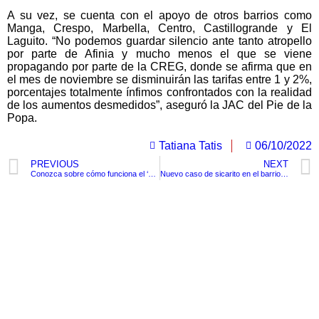
A su vez, se cuenta con el apoyo de otros barrios como
Manga, Crespo, Marbella, Centro, Castillogrande y El
Laguito. “No podemos guardar silencio ante tanto atropello
por parte de Afinia y mucho menos el que se viene
propagando por parte de la CREG, donde se afirma que en
el mes de noviembre se disminuirán las tarifas entre 1 y 2%,
porcentajes totalmente ínfimos confrontados con la realidad
de los aumentos desmedidos”, aseguró la JAC del Pie de la
Popa.
Tatiana Tatis
06/10/2022
PREVIOUS
NEXT
Conozca sobre cómo funciona el ‘Cuarto del Rechazo’, donde llevan a quienes no le permiten el ingreso a México
Nuevo caso de sicarito en el barrio Villa Campo, Turbaco
TituloLagrge