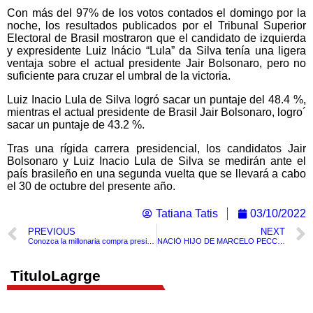
Con más del 97% de los votos contados el domingo por la
noche, los resultados publicados por el Tribunal Superior
Electoral de Brasil mostraron que el candidato de izquierda
y expresidente Luiz Inácio “Lula” da Silva tenía una ligera
ventaja sobre el actual presidente Jair Bolsonaro, pero no
suficiente para cruzar el umbral de la victoria.
Luiz Inacio Lula de Silva logró sacar un puntaje del 48.4 %,
mientras el actual presidente de Brasil Jair Bolsonaro, logro´
sacar un puntaje de 43.2 %.
Tras una rígida carrera presidencial, los candidatos Jair
Bolsonaro y Luiz Inacio Lula de Silva se medirán ante el
país brasileño en una segunda vuelta que se llevará a cabo
el 30 de octubre del presente año.
Tatiana Tatis
03/10/2022
PREVIOUS
NEXT
Conozca la millonaria compra presidencial que fue denunciada por el abogado Daniel Briceño
NACIÓ HIJO DE MARCELO PECCI, FISCAL ASESINADO EN BARÚ
TituloLagrge