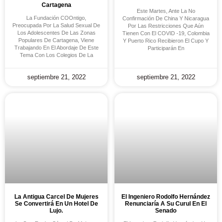
Cartagena
Este Martes, Ante La No
La Fundación COOntigo,
Confirmación De China Y Nicaragua
Preocupada Por La Salud Sexual De
Por Las Restricciones Que Aún
Los Adolescentes De Las Zonas
Tienen Con El COVID -19, Colombia
Populares De Cartagena, Viene
Y Puerto Rico Recibieron El Cupo Y
Trabajando En El Abordaje De Este
Participarán En
Tema Con Los Colegios De La
septiembre 21, 2022
septiembre 21, 2022
La Antigua Carcel De Mujeres
El Ingeniero Rodolfo Hernández
Se Convertirá En Un Hotel De
Renunciaría A Su Curul En El
Lujo.
Senado