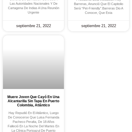
Las Autoridades Nacionales Y De
Barreras, Anunció Que El Capitolio
Cartagena De Indias A Una Reunión
Será “Pet-Friendly”.Barreras Dio A
Urgente
Conocer, Que Esta
septiembre 21, 2022
septiembre 21, 2022
Muere Joven Que Cayó En Una
Alcantarilla Sin Tapa En Puerto
Colombia, Atlántico
Hay Repudió En El Atlántico, Luego
De Conocerse Que Luisa Fernanda
Pacheco Peralta, De 18 Años
Falleció En La Noche Del Martes En
La Clínica Portoazul De Puerto