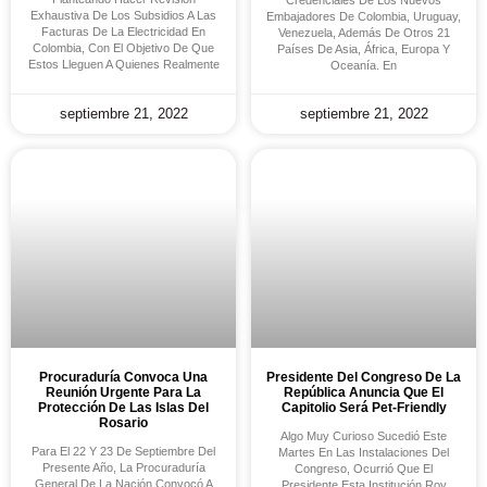
Credenciales De Los Nuevos
Exhaustiva De Los Subsidios A Las
Embajadores De Colombia, Uruguay,
Facturas De La Electricidad En
Venezuela, Además De Otros 21
Colombia, Con El Objetivo De Que
Países De Asia, África, Europa Y
Estos Lleguen A Quienes Realmente
Oceanía. En
septiembre 21, 2022
septiembre 21, 2022
Procuraduría Convoca Una
Presidente Del Congreso De La
Reunión Urgente Para La
República Anuncia Que El
Protección De Las Islas Del
Capitolio Será Pet-Friendly
Rosario
Algo Muy Curioso Sucedió Este
Para El 22 Y 23 De Septiembre Del
Martes En Las Instalaciones Del
Presente Año, La Procuraduría
Congreso, Ocurrió Que El
General De La Nación Convocó A
Presidente Esta Institución Roy