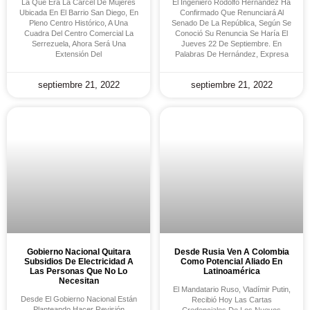
La Que Era La Cárcel De Mujeres
El Ingeniero Rodolfo Hernández Ha
Ubicada En El Barrio San Diego, En
Confirmado Que Renunciará Al
Pleno Centro Histórico, A Una
Senado De La República, Según Se
Cuadra Del Centro Comercial La
Conoció Su Renuncia Se Haría El
Serrezuela, Ahora Será Una
Jueves 22 De Septiembre. En
Extensión Del
Palabras De Hernández, Expresa
septiembre 21, 2022
septiembre 21, 2022
Gobierno Nacional Quitara
Desde Rusia Ven A Colombia
Subsidios De Electricidad A
Como Potencial Aliado En
Las Personas Que No Lo
Latinoamérica
Necesitan
El Mandatario Ruso, Vladímir Putin,
Desde El Gobierno Nacional Están
Recibió Hoy Las Cartas
Planteando Hacer Revisión