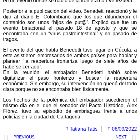
en un evento donde se habló de la frontera con Venezuela.
Posterior a la publicación del video, Benedetti reaccionó y le
dijo al diario El Colombiano que los que difundieron el
contenido son unos “hijos de put@”. Explicó que fue un
evento binacional el pasado 18 de agosto y que se
encontraba con un “virus gastrointestinal” y no pasado de
tragos.
El evento del que habla Benedetti tuvo lugar en Cúcuta, a
este asistieron empresarios de ambos países para hablar y
planear “la reapertura fronteriza luego de siete años de
haberse cerrado”.
En la reunión, el embajador Benedetti habló sobre
digitalizar el paso fronterizo y buscar la reapertura
económica. Sin embargo, su intervención no quedó del todo
clara porque no se encontraba bien físicamente.
Los hechos de la polémica del embajador sucedieron el
mismo día en el que el senador del Pacto Histórico, Álex
Flórez, tuvo su episodio de embriaguez frente a unos
policías en la ciudad de Cartagena.
Tatiana Tatis
06/09/2022
PREVIOUS
NEXT