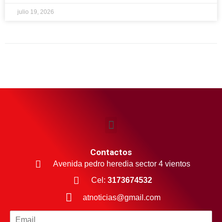
julio 19, 2026
Contactos
Avenida pedro heredia sector 4 vientos
Cel:
3173674532
atnoticias@gmail.com