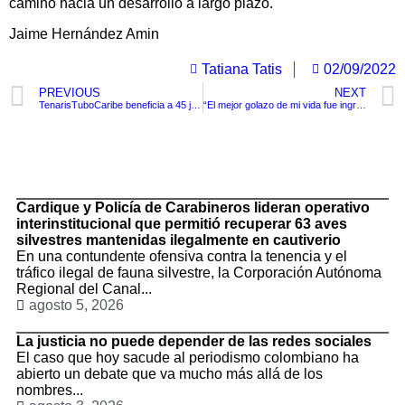
camino hacia un desarrollo a largo plazo.
Jaime Hernández Amin
Tatiana Tatis
02/09/2022
PREVIOUS
NEXT
TenarisTuboCaribe beneficia a 45 jóvenes emprendedores a través de su fundación
“El mejor golazo de mi vida fue ingresar a la Policía Nacional” Su mirada hacia la Institución surgió al ver la elegancia y porte de la mujer Policía.
TituloLagrge
Cardique y Policía de Carabineros lideran operativo
interinstitucional que permitió recuperar 63 aves
silvestres mantenidas ilegalmente en cautiverio
En una contundente ofensiva contra la tenencia y el
tráfico ilegal de fauna silvestre, la Corporación Autónoma
Regional del Canal...
agosto 5, 2026
La justicia no puede depender de las redes sociales
El caso que hoy sacude al periodismo colombiano ha
abierto un debate que va mucho más allá de los
nombres...