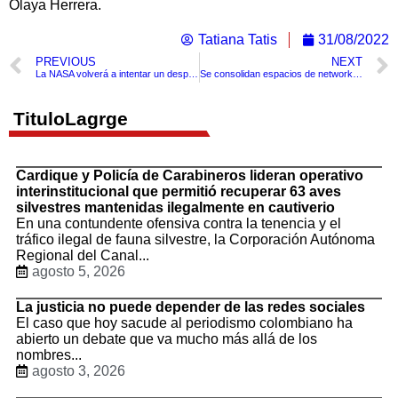
Olaya Herrera.
Tatiana Tatis
31/08/2022
PREVIOUS
NEXT
La NASA volverá a intentar un despegue de la misión Artemis I el próximo 3 de septiembre
Se consolidan espacios de networking y nuevas tendencias TIC en el primer día de ANDICOM 2022
TituloLagrge
Cardique y Policía de Carabineros lideran operativo
interinstitucional que permitió recuperar 63 aves
silvestres mantenidas ilegalmente en cautiverio
En una contundente ofensiva contra la tenencia y el
tráfico ilegal de fauna silvestre, la Corporación Autónoma
Regional del Canal...
agosto 5, 2026
La justicia no puede depender de las redes sociales
El caso que hoy sacude al periodismo colombiano ha
abierto un debate que va mucho más allá de los
nombres...
agosto 3, 2026