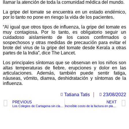
llamar la atención de toda la comunidad médica del mundo.
La gripe del tomate se encuentra en un estado endémico,
por lo tanto no pone en riesgo la vida de los pacientes.
“Al igual que otros tipos de influenza, la gripe del tomate es
muy contagiosa. Por lo tanto, es obligatorio seguir un
cuidadoso aislamiento de los casos confirmados o
sospechosos y otras medidas de precaución para evitar el
brote del virus de la gripe del tomate desde Kerala a otras
partes de la India”, dice The Lancet.
Los principales síntomas que se observan en los niños son
altas temperaturas de fiebre, erupciones y dolor en las
articulaciones. Además, también puede sentir fatiga,
náuseas, vómito, diarrea, deshidratación y síntomas de la
influenza.
Tatiana Tatis
23/08/2022
PREVIOUS
NEXT
Los Colegios de Cartagena sin clases y sin un panorama claro ante la falta de personal de aseo
Increíble costo de la factura en playa de Barú a turistas mexicanos
TituloLagrge