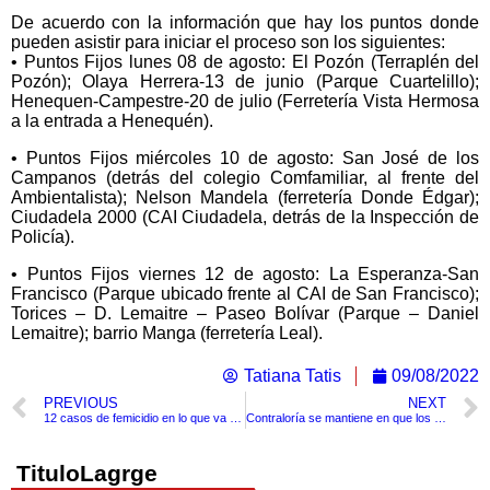
De acuerdo con la información que hay los puntos donde
pueden asistir para iniciar el proceso son los siguientes:
• Puntos Fijos lunes 08 de agosto: El Pozón (Terraplén del
Pozón); Olaya Herrera-13 de junio (Parque Cuartelillo);
Henequen-Campestre-20 de julio (Ferretería Vista Hermosa
a la entrada a Henequén).
• Puntos Fijos miércoles 10 de agosto: San José de los
Campanos (detrás del colegio Comfamiliar, al frente del
Ambientalista); Nelson Mandela (ferretería Donde Édgar);
Ciudadela 2000 (CAI Ciudadela, detrás de la Inspección de
Policía).
• Puntos Fijos viernes 12 de agosto: La Esperanza-San
Francisco (Parque ubicado frente al CAI de San Francisco);
Torices – D. Lemaitre – Paseo Bolívar (Parque – Daniel
Lemaitre); barrio Manga (ferretería Leal).
Tatiana Tatis
09/08/2022
PREVIOUS
NEXT
12 casos de femicidio en lo que va del año en Cartagena
Contraloría se mantiene en que los cartageneros pagaron 22.354 millones de más en los peajes
TituloLagrge