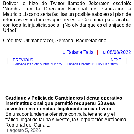
Bolívar lo hizo de Twitter llamado Jokeraton escribió:
“Nombrar en la Dirección Nacional de Planeación a
Mauricio Lizcano sería facilitar un posible saboteo al plan de
reformas estructurales que necesita Colombia para acabar
con toda la injusticia social. ¡No olvidar que es el ahijado de
Uribe!”.
Créditos: Ultimahoracol, Semana, RadioNacional
Tatiana Tatis
08/08/2022
PREVIOUS
NEXT
Conozca los siete puntos que envía el centro democrático al nuevo gobierno con los cuales hará oposición
Lanzan ChromeOS Flex un sistema operativo para dar uso a equipos de cómputo antiguos
TituloLagrge
Cardique y Policía de Carabineros lideran operativo
interinstitucional que permitió recuperar 63 aves
silvestres mantenidas ilegalmente en cautiverio
En una contundente ofensiva contra la tenencia y el
tráfico ilegal de fauna silvestre, la Corporación Autónoma
Regional del Canal...
agosto 5, 2026