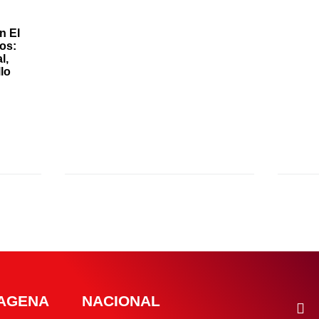
n El
os:
l,
llo
AGENA
NACIONAL