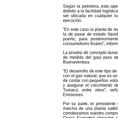
Según la petrolera, esta ope
debido a la facilidad logístic
ser ubicada en cualquier lu
ejecución.
“En este caso la planta de r
la de pasar de estado líqui
puerto, para posteriorment
consumidores finales”, inform
La prueba de concepto durar
de medida del gas) para at
Buenaventura.
“El desarrollo de este tipo d
con el gas natural, que es u
de contar con pequeños volú
y asegurar el crecimiento 
Tumaco, entre otros”, se
Emisiones.
Por su parte, el presidente
marcha de una planta satéli
corroboramos nuestro compro
Grupo Ecopetrol impactos s