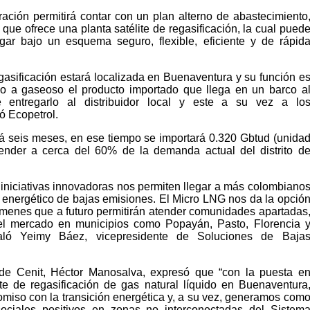
ración permitirá contar con un plan alterno de abastecimiento
a que ofrece una planta satélite de regasificación, la cual pued
gar bajo un esquema seguro, flexible, eficiente y de rápid
egasificación estará localizada en Buenaventura y su función e
do a gaseoso el producto importado que llega en un barco a
e entregarlo al distribuidor local y este a su vez a lo
ó Ecopetrol.
á seis meses, en ese tiempo se importará 0.320 Gbtud (unida
ender a cerca del 60% de la demanda actual del distrito d
e iniciativas innovadoras nos permiten llegar a más colombiano
n energético de bajas emisiones. El Micro LNG nos da la opció
menes que a futuro permitirán atender comunidades apartadas
del mercado en municipios como Popayán, Pasto, Florencia 
ñaló Yeimy Báez, vicepresidente de Soluciones de Baja
 de Cenit, Héctor Manosalva, expresó que “con la puesta e
te de regasificación de gas natural líquido en Buenaventura
miso con la transición energética y, a su vez, generamos com
ociales positivos en zonas no interconectadas del Sistem