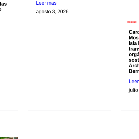
Leer mas
das
o
agosto 3, 2026
Regional
Card
Mos
Isla
tran
orgá
sost
Arch
Ber
Lee
juli