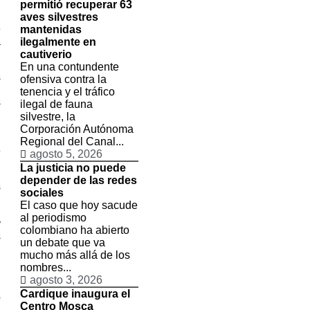
permitió recuperar 63
,
aves silvestres
e
mantenidas
a
ilegalmente en
cautiverio
En una contundente
s
ofensiva contra la
l
tenencia y el tráfico
s
ilegal de fauna
silvestre, la
Corporación Autónoma
d
Regional del Canal...
e
agosto 5, 2026
La justicia no puede
depender de las redes
s
sociales
n
El caso que hoy sacude
,
al periodismo
y
colombiano ha abierto
s
un debate que va
mucho más allá de los
nombres...
n
agosto 3, 2026
,
Cardique inaugura el
o
Centro Mosca
a