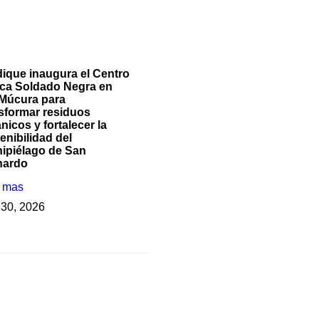
ique inaugura el Centro
ca Soldado Negra en
 Múcura para
sformar residuos
nicos y fortalecer la
enibilidad del
ipiélago de San
nardo
r mas
o 30, 2026