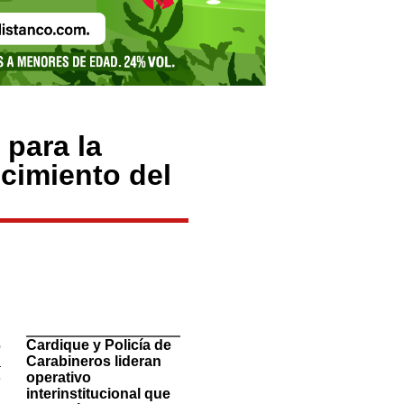
 para la
ecimiento del
TituloLagrge
n
Cardique y Policía de
o
Carabineros lideran
a
operativo
e
interinstitucional que