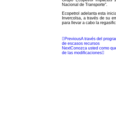
Nacional de Transporte”.
Ecopetrol adelanta esta inic
Invercolsa, a través de su e
para llevar a cabo la regasifi
Previous
A través del prog
de escasos recursos
Next
Conozca usted como qued
de las modificaciones