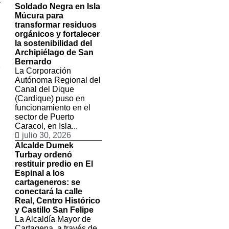
Soldado Negra en Isla
Múcura para
transformar residuos
n
orgánicos y fortalecer
,
la sostenibilidad del
Archipiélago de San
Bernardo
2
La Corporación
Autónoma Regional del
Canal del Dique
(Cardique) puso en
funcionamiento en el
sector de Puerto
Caracol, en Isla...
julio 30, 2026
Alcalde Dumek
Turbay ordenó
restituir predio en El
Espinal a los
cartageneros: se
conectará la calle
Real, Centro Histórico
y Castillo San Felipe
La Alcaldía Mayor de
Cartagena, a través de