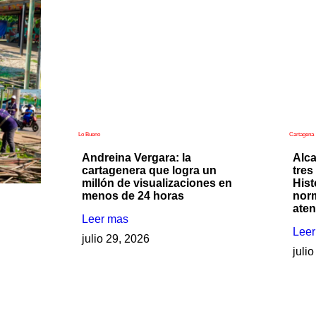
Lo Bueno
Cartagena
Andreina Vergara: la
Alca
cartagenera que logra un
tres
millón de visualizaciones en
Hist
menos de 24 horas
nor
ate
Leer mas
Lee
julio 29, 2026
juli