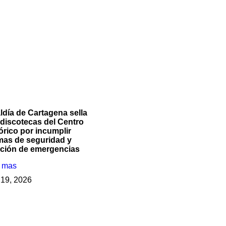
ldía de Cartagena sella
 discotecas del Centro
órico por incumplir
mas de seguridad y
nción de emergencias
r mas
o 19, 2026