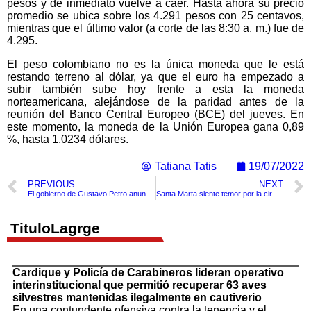
pesos y de inmediato vuelve a caer. Hasta ahora su precio
promedio se ubica sobre los 4.291 pesos con 25 centavos,
mientras que el último valor (a corte de las 8:30 a. m.) fue de
4.295.
El peso colombiano no es la única moneda que le está
restando terreno al dólar, ya que el euro ha empezado a
subir también sube hoy frente a esta la moneda
norteamericana, alejándose de la paridad antes de la
reunión del Banco Central Europeo (BCE) del jueves. En
este momento, la moneda de la Unión Europea gana 0,89
%, hasta 1,0234 dólares.
Tatiana Tatis
19/07/2022
PREVIOUS
NEXT
El gobierno de Gustavo Petro anuncia que 2 de los nuevos impuestos ya no van
Santa Marta siente temor por la circulación de panfletos que anuncian una “limpieza social”
TituloLagrge
Cardique y Policía de Carabineros lideran operativo
interinstitucional que permitió recuperar 63 aves
silvestres mantenidas ilegalmente en cautiverio
En una contundente ofensiva contra la tenencia y el