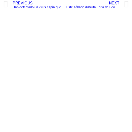
PREVIOUS
NEXT
Han detectado un virus espía que ataca a entidades estatales en diversas partes del mundo
Este sábado disfruta Feria de Eco Artesanos en Cartagena
TituloLagrge