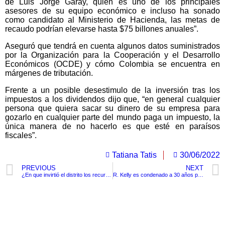
de Luis Jorge Garay, quien es uno de los principales
asesores de su equipo económico e incluso ha sonado
como candidato al Ministerio de Hacienda, las metas de
recaudo podrían elevarse hasta $75 billones anuales”.
Aseguró que tendrá en cuenta algunos datos suministrados
por la Organización para la Cooperación y el Desarrollo
Económicos (OCDE) y cómo Colombia se encuentra en
márgenes de tributación.
Frente a un posible desestimulo de la inversión tras los
impuestos a los dividendos dijo que, “en general cualquier
persona que quiera sacar su dinero de su empresa para
gozarlo en cualquier parte del mundo paga un impuesto, la
única manera de no hacerlo es que esté en paraísos
fiscales”.
Tatiana Tatis
30/06/2022
PREVIOUS
NEXT
¿En que invirtió el distrito los recursos conmutados del presupuesto del desarrollo local?
R. Kelly es condenado a 30 años por crimen organizado y delitos sexuales
TituloLagrge