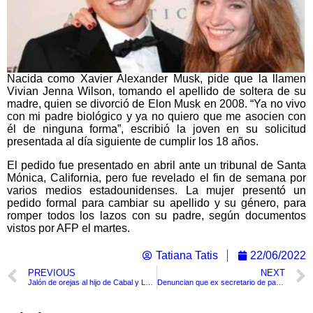
Nacida como Xavier Alexander Musk, pide que la llamen
Vivian Jenna Wilson, tomando el apellido de soltera de su
madre, quien se divorció de Elon Musk en 2008. “Ya no vivo
con mi padre biológico y ya no quiero que me asocien con
él de ninguna forma”, escribió la joven en su solicitud
presentada al día siguiente de cumplir los 18 años.
El pedido fue presentado en abril ante un tribunal de Santa
Mónica, California, pero fue revelado el fin de semana por
varios medios estadounidenses. La mujer presentó un
pedido formal para cambiar su apellido y su género, para
romper todos los lazos con su padre, según documentos
vistos por AFP el martes.
Tatiana Tatis
22/06/2022
PREVIOUS
NEXT
Jalón de orejas al hijo de Cabal y Lafaurie por plantear “derecha sin Uribe”
Denuncian que ex secretario de participación Miguel Ángel Correa dejo el barco tirado tras pésima gestión