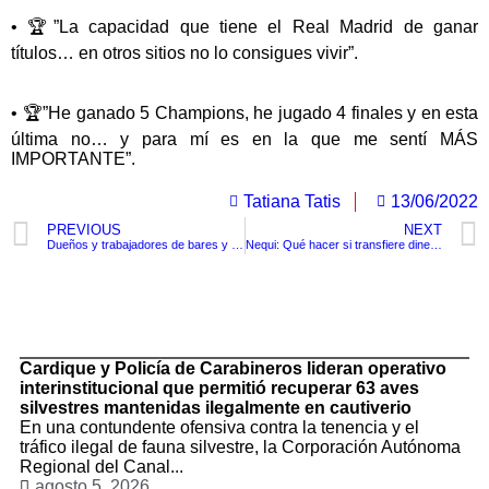
• 🏆”La capacidad que tiene el Real Madrid de ganar
títulos… en otros sitios no lo consigues vivir”.
• 🏆”He ganado 5 Champions, he jugado 4 finales y en esta
última no… y para mí es en la que me sentí MÁS
IMPORTANTE”.
Tatiana Tatis
13/06/2022
PREVIOUS
NEXT
Dueños y trabajadores de bares y discotecas protestan contra decreto 0866 expedido por la alcaldía
Nequi: Qué hacer si transfiere dinero a la persona equivocada
TituloLagrge
Cardique y Policía de Carabineros lideran operativo
interinstitucional que permitió recuperar 63 aves
silvestres mantenidas ilegalmente en cautiverio
En una contundente ofensiva contra la tenencia y el
tráfico ilegal de fauna silvestre, la Corporación Autónoma
Regional del Canal...
agosto 5, 2026