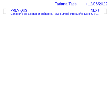
Tatiana Tatis
12/06/2022
PREVIOUS
NEXT
Cancillería dio a conocer cuándo comienzan las votaciones en el exterior
¡Se cumplió otro sueño! Karol G y Anahí cantaron juntas en su gira por México
TituloLagrge