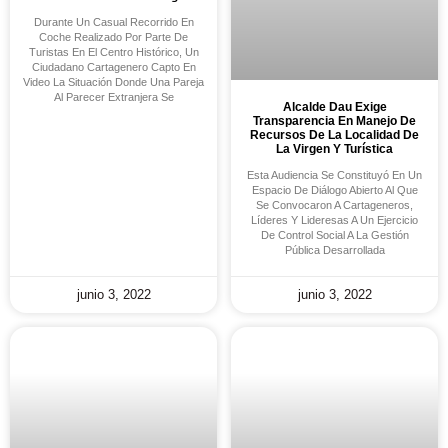
Durante Un Casual Recorrido En
Coche Realizado Por Parte De
Turistas En El Centro Histórico, Un
Ciudadano Cartagenero Capto En
Video La Situación Donde Una Pareja
Al Parecer Extranjera Se
Alcalde Dau Exige
Transparencia En Manejo De
Recursos De La Localidad De
La Virgen Y Turística
Esta Audiencia Se Constituyó En Un
Espacio De Diálogo Abierto Al Que
Se Convocaron A Cartageneros,
Líderes Y Lideresas A Un Ejercicio
De Control Social A La Gestión
Pública Desarrollada
junio 3, 2022
junio 3, 2022