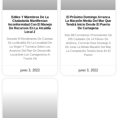
Ediles Y Miembros De La
El Próximo Domingo Arranca
Ciudadanía Manifiestan
La Maratón Media Del Mar Que
Inconformidad Con El Manejo
Tendrá Inicio Desde El Puerto
De Recursos En La Alcaldía
De Cartagena
Local 2
Seis Mil Corredores Provenientes De
Durante El Rendimiento De Cuentas
205 Ciudades De 14 Países De
De La Alcaldía De La Localidad De
América, Correrán Este Domingo 5
La Virgen Y Turística Sobre Los
De Junio La Media Maratón Del Mar,
Avances Del Plan De Desarrollo
La Competición Tendrá Inicio En El
Local Ante Los Cartageneros A
Puerto
Través De
junio 3, 2022
junio 3, 2022