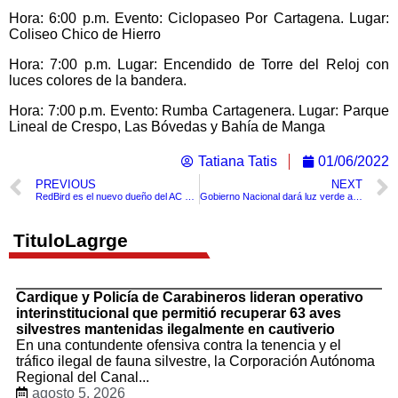
Hora: 6:00 p.m. Evento: Ciclopaseo Por Cartagena. Lugar:
Coliseo Chico de Hierro
Hora: 7:00 p.m. Lugar: Encendido de Torre del Reloj con
luces colores de la bandera.
Hora: 7:00 p.m. Evento: Rumba Cartagenera. Lugar: Parque
Lineal de Crespo, Las Bóvedas y Bahía de Manga
Tatiana Tatis
01/06/2022
PREVIOUS
NEXT
RedBird es el nuevo dueño del AC Milan de Italia
Gobierno Nacional dará luz verde a la solicitud de suspensión del alcalde de Cartagena por parte del Contralor Distrital
TituloLagrge
Cardique y Policía de Carabineros lideran operativo
interinstitucional que permitió recuperar 63 aves
silvestres mantenidas ilegalmente en cautiverio
En una contundente ofensiva contra la tenencia y el
tráfico ilegal de fauna silvestre, la Corporación Autónoma
Regional del Canal...
agosto 5, 2026