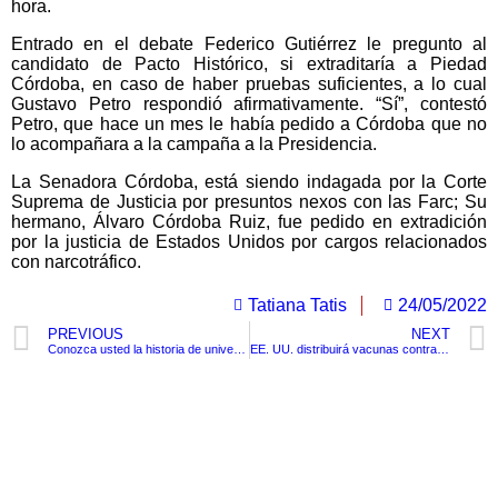
hora.
Entrado en el debate Federico Gutiérrez le pregunto al
candidato de Pacto Histórico, si extraditaría a Piedad
Córdoba, en caso de haber pruebas suficientes, a lo cual
Gustavo Petro respondió afirmativamente. “Sí”, contestó
Petro, que hace un mes le había pedido a Córdoba que no
lo acompañara a la campaña a la Presidencia.
La Senadora Córdoba, está siendo indagada por la Corte
Suprema de Justicia por presuntos nexos con las Farc; Su
hermano, Álvaro Córdoba Ruiz, fue pedido en extradición
por la justicia de Estados Unidos por cargos relacionados
con narcotráfico.
Tatiana Tatis
24/05/2022
PREVIOUS
NEXT
Conozca usted la historia de universitaria que vendió sus óvulos para pagar su crédito educativo
EE. UU. distribuirá vacunas contra viruela del mono a la población más susceptible
TituloLagrge