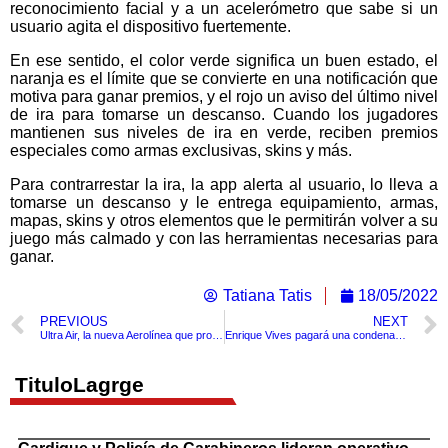
reconocimiento facial y a un acelerómetro que sabe si un
usuario agita el dispositivo fuertemente.
En ese sentido, el color verde significa un buen estado, el
naranja es el límite que se convierte en una notificación que
motiva para ganar premios, y el rojo un aviso del último nivel
de ira para tomarse un descanso. Cuando los jugadores
mantienen sus niveles de ira en verde, reciben premios
especiales como armas exclusivas, skins y más.
Para contrarrestar la ira, la app alerta al usuario, lo lleva a
tomarse un descanso y le entrega equipamiento, armas,
mapas, skins y otros elementos que le permitirán volver a su
juego más calmado y con las herramientas necesarias para
ganar.
Tatiana Tatis
18/05/2022
PREVIOUS
NEXT
Ultra Air, la nueva Aerolínea que promete precios muy bajos ya tiene permiso como empresa.
Enrique Vives pagará una condena de más de 7años de casa por cárcel por matar a seis jóvenes
TituloLagrge