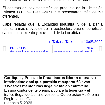
El contrato de pavimentación es producto de la Licitación
Pública LOC 3–LP–01–2021. Se presentaron más de 60
oferentes.
Cabe resaltar que la Localidad Industrial y de la Bahía
realizará más proyectos de infraestructura para el beneficio,
sano esparcimiento y movilidad de la Localidad.
Tatiana Tatis
10/05/2022
PREVIOUS
NEXT
¡Atención! Fiscal paraguayo Marcelo Pecci es asesinado durante su luna de miel en la isla de Barú en Colombia
Procuraduría suspende a los alcaldes de Medellín y de Ibagué por presunta participación en política
TituloLagrge
Cardique y Policía de Carabineros lideran operativo
interinstitucional que permitió recuperar 63 aves
silvestres mantenidas ilegalmente en cautiverio
En una contundente ofensiva contra la tenencia y el
tráfico ilegal de fauna silvestre, la Corporación Autónoma
Regional del Canal...
agosto 5, 2026