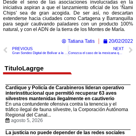
Desde el seno de las asociaciones involucradas en la
iniciativa aspiran a que el lanzamiento oficial de los ‘Ñami
Chips’ sea de gran acogida. De ser así, no descartan
extenderse hacia ciudades como Cartagena y Barranquilla
para seguir cautivando paladares con un producto 100%
natural, y con el ADN de la tierra de los Montes de María.
Tatiana Tatis
20/02/2022
PREVIOUS
NEXT
Gran Sondeo Digital de Bolívar a la Cámara de Representantes
Conozca el caso de la mexicana que fue abusada en Catar condenada cárcel y recibir 100 latigazos￼
TituloLagrge
Cardique y Policía de Carabineros lideran operativo
interinstitucional que permitió recuperar 63 aves
silvestres mantenidas ilegalmente en cautiverio
En una contundente ofensiva contra la tenencia y el
tráfico ilegal de fauna silvestre, la Corporación Autónoma
Regional del Canal...
agosto 5, 2026
La justicia no puede depender de las redes sociales