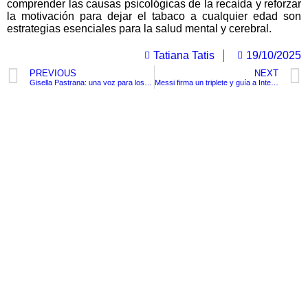
comprender las causas psicológicas de la recaída y reforzar
la motivación para dejar el tabaco a cualquier edad son
estrategias esenciales para la salud mental y cerebral.
Tatiana Tatis
19/10/2025
PREVIOUS
NEXT
Gisella Pastrana: una voz para los que no tienen voz en Bolívar
Messi firma un triplete y guía a Inter Miami a un cierre de temporada de ensueño
TituloLagrge