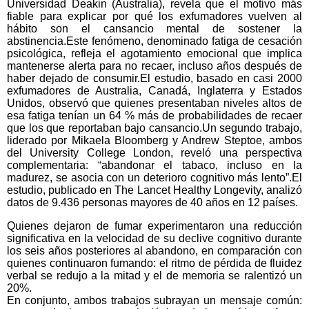
Universidad Deakin (Australia), revela que el motivo más
fiable para explicar por qué los exfumadores vuelven al
hábito son el cansancio mental de sostener la
abstinencia.Este fenómeno, denominado fatiga de cesación
psicológica, refleja el agotamiento emocional que implica
mantenerse alerta para no recaer, incluso años después de
haber dejado de consumir.El estudio, basado en casi 2000
exfumadores de Australia, Canadá, Inglaterra y Estados
Unidos, observó que quienes presentaban niveles altos de
esa fatiga tenían un 64 % más de probabilidades de recaer
que los que reportaban bajo cansancio.Un segundo trabajo,
liderado por Mikaela Bloomberg y Andrew Steptoe, ambos
del University College London, reveló una perspectiva
complementaria: “abandonar el tabaco, incluso en la
madurez, se asocia con un deterioro cognitivo más lento”.El
estudio, publicado en The Lancet Healthy Longevity, analizó
datos de 9.436 personas mayores de 40 años en 12 países.
Quienes dejaron de fumar experimentaron una reducción
significativa en la velocidad de su declive cognitivo durante
los seis años posteriores al abandono, en comparación con
quienes continuaron fumando: el ritmo de pérdida de fluidez
verbal se redujo a la mitad y el de memoria se ralentizó un
20%.
En conjunto, ambos trabajos subrayan un mensaje común: