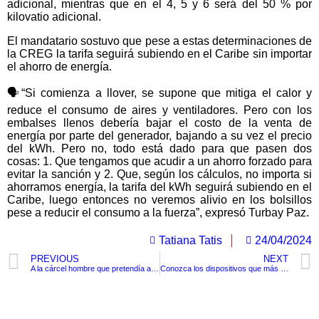
adicional, mientras que en el 4, 5 y 6 será del 50 % por
kilovatio adicional.
El mandatario sostuvo que pese a estas determinaciones de
la CREG la tarifa seguirá subiendo en el Caribe sin importar
el ahorro de energía.
🗣️“Si comienza a llover, se supone que mitiga el calor y
reduce el consumo de aires y ventiladores. Pero con los
embalses llenos debería bajar el costo de la venta de
energía por parte del generador, bajando a su vez el precio
del kWh. Pero no, todo está dado para que pasen dos
cosas: 1. Que tengamos que acudir a un ahorro forzado para
evitar la sanción y 2. Que, según los cálculos, no importa si
ahorramos energía, la tarifa del kWh seguirá subiendo en el
Caribe, luego entonces no veremos alivio en los bolsillos
pese a reducir el consumo a la fuerza”, expresó Turbay Paz.
Tatiana Tatis
24/04/2024
PREVIOUS
NEXT
A la cárcel hombre que pretendía abordar un vuelo desde Cartagena con cocaína en su maleta
Conozca los dispositivos que más electricidad consumen aún si están apagados
TituloLagrge