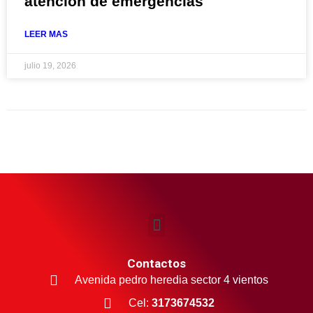
atención de emergencias
LEER MAS
julio 19, 2026
Contactos
Avenida pedro heredia sector 4 vientos
Cel:
3173674532