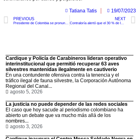
Tatiana Tatis
19/07/2023
PREVIOUS
NEXT
Presidente de Colombia se pronuncia sobre la muerte del joven en procedimiento de la policía en Baru a través de su Twitter
Contraloría alertó que el 30 % de los escenarios de los juegos nacionales en el Eje Cafetero no se entregarían
TituloLagrge
Cardique y Policía de Carabineros lideran operativo
interinstitucional que permitió recuperar 63 aves
silvestres mantenidas ilegalmente en cautiverio
En una contundente ofensiva contra la tenencia y el
tráfico ilegal de fauna silvestre, la Corporación Autónoma
Regional del Canal...
agosto 5, 2026
La justicia no puede depender de las redes sociales
El caso que hoy sacude al periodismo colombiano ha
abierto un debate que va mucho más allá de los
nombres...
agosto 3, 2026
Cardique inaugura el Centro Mosca Soldado Negra en