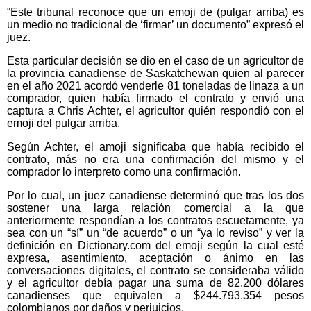
“Este tribunal reconoce que un emoji de (pulgar arriba) es
un medio no tradicional de ‘firmar’ un documento” expresó el
juez.
Esta particular decisión se dio en el caso de un agricultor de
la provincia canadiense de Saskatchewan quien al parecer
en el año 2021 acordó venderle 81 toneladas de linaza a un
comprador, quien había firmado el contrato y envió una
captura a Chris Achter, el agricultor quién respondió con el
emoji del pulgar arriba.
Según Achter, el amoji significaba que había recibido el
contrato, más no era una confirmación del mismo y el
comprador lo interpreto como una confirmación.
Por lo cual, un juez canadiense determinó que tras los dos
sostener una larga relación comercial a la que
anteriormente respondían a los contratos escuetamente, ya
sea con un “sí” un “de acuerdo” o un “ya lo reviso” y ver la
definición en Dictionary.com del emoji según la cual esté
expresa, asentimiento, aceptación o ánimo en las
conversaciones digitales, el contrato se consideraba válido
y el agricultor debía pagar una suma de 82.200 dólares
canadienses que equivalen a $244.793.354 pesos
colombianos por daños y perjuicios.