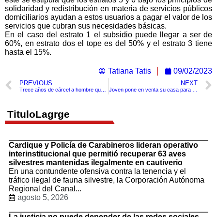
solidaridad y redistribución en materia de servicios públicos
domiciliarios ayudan a estos usuarios a pagar el valor de los
servicios que cubran sus necesidades básicas.
En el caso del estrato 1 el subsidio puede llegar a ser de
60%, en estrato dos el tope es del 50% y el estrato 3 tiene
hasta el 15%.
Tatiana Tatis
09/02/2023
PREVIOUS
NEXT
Trece años de cárcel a hombre que abusó sexualmente de su hijastra en Cartagena
Joven pone en venta su casa para salvar la vida de su perro.
TituloLagrge
Cardique y Policía de Carabineros lideran operativo
interinstitucional que permitió recuperar 63 aves
silvestres mantenidas ilegalmente en cautiverio
En una contundente ofensiva contra la tenencia y el
tráfico ilegal de fauna silvestre, la Corporación Autónoma
Regional del Canal...
agosto 5, 2026
La justicia no puede depender de las redes sociales