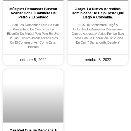
Múltiples Demandas Buscan
Arajet, La Nueva Aereolinia
Acabar Con El Gabinete De
Dominicana De Bajo Costo Que
Petro Y El Senado
Llegó A Colombia.
12 Son Las Demandas Que Se Han
El 15 De Septiembre Llegó A
Presentado En Contra De La
Colombia La Aereolinia Dominicana
Elección De Miguel Polo Polo En Una
Que Le Apuesta A Viajes Por Un Bajo
De Las Curules Afrodescendientes
Costo Con La Operación De Vuelos
En El Congreso, Así Como Este,
En Cali Y Barranquilla Desde Y
Existen
octubre 5, 2022
octubre 5, 2022
Cae Red Que Se Dedicaba A