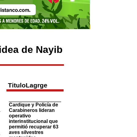
 idea de Nayib
TituloLagrge
n
Cardique y Policía de
Carabineros lideran
r
operativo
n
interinstitucional que
permitió recuperar 63
aves silvestres
s