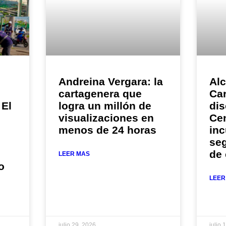
Andreina Vergara: la
Alc
cartagenera que
Car
 El
logra un millón de
dis
visualizaciones en
Cen
menos de 24 horas
in
seg
de
LEER MAS
o
LEER
julio 29, 2026
julio 