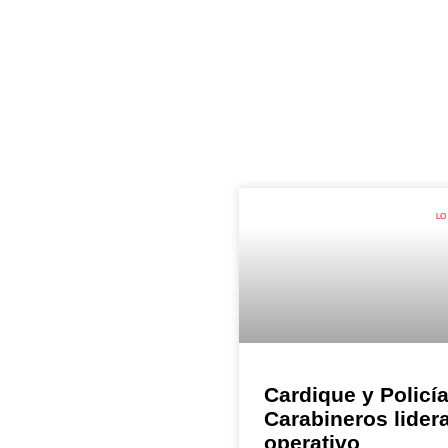
LO
Cardique y Policí
Carabineros lider
operativo