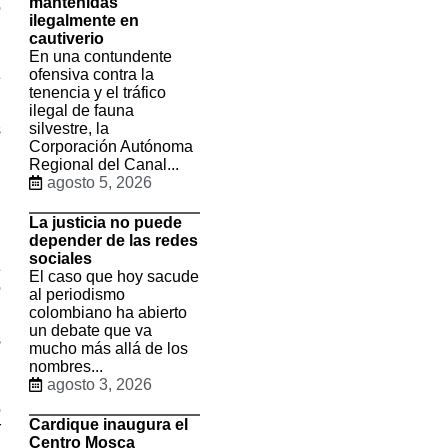
mantenidas
o
ilegalmente en
l
cautiverio
En una contundente
ofensiva contra la
e
tenencia y el tráfico
ilegal de fauna
silvestre, la
s
Corporación Autónoma
n
Regional del Canal...
agosto 5, 2026
l
La justicia no puede
depender de las redes
n
sociales
e
El caso que hoy sacude
o
al periodismo
colombiano ha abierto
un debate que va
s
mucho más allá de los
nombres...
agosto 3, 2026
n
ó
Cardique inaugura el
r
Centro Mosca