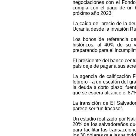
negociaciones con el Fondo 
cumpla con el pago de un b
próximo año 2023.
La caída del precio de la d
Ucrania desde la invasión Ru
Los bonos de referencia d
históricos, al 40% de su v
preparando para el incumplim
El presidente del banco centr
país deje de pagar a sus acr
La agencia de calificación 
febrero –a un escalón del g
la deuda a corto plazo, fue
que se espera alcance el 87
La transición de El Salvad
parece ser “un fracaso”.
Un estudio realizado por Na
20% de los salvadoreños que
para facilitar las transaccio
los 30 dólares que las autor