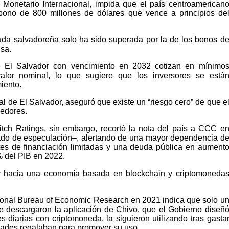
Monetario Internacional, impida que el país centroamerican
ono de 800 millones de dólares que vence a principios de
euda salvadoreña solo ha sido superada por la de los bonos d
sa.
e El Salvador con vencimiento en 2032 cotizan en mínimo
alor nominal, lo que sugiere que los inversores se está
iento.
al de El Salvador, aseguró que existe un “riesgo cero” de que e
eedores.
Fitch Ratings, sin embargo, recortó la nota del país a CCC e
rado de especulación–, alertando de una mayor dependencia d
ntes de financiación limitadas y una deuda pública en aument
% del PIB en 2022.
or hacia una economía basada en blockchain y criptomoneda
tional Bureau of Economic Research en 2021 indica que solo u
 descargaron la aplicación de Chivo, que el Gobierno diseñ
nes diarias con criptomoneda, la siguieron utilizando tras gasta
idades regalaban para promover su uso.