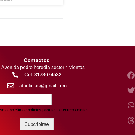
Contactos
Avenida pedro heredia sector 4 vientos
Cel:
3173674532
atnoticias@gmail.com
se al boletin de noticias para recibir correos diarios
Subcribirse