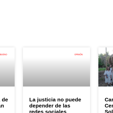
 BUENO
OPINIÓN
a de
La justicia no puede
Car
an
depender de las
Ce
redes sociales
So