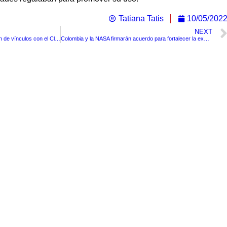
Tatiana Tatis
10/05/202
NEXT
Policía Nacional desmiente acusación de vínculos con el Clan del Golfo en San Jacinto, Bolívar
Colombia y la NASA firmarán acuerdo para fortalecer la exploración espacial