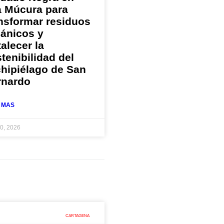
a Múcura para
nsformar residuos
gánicos y
talecer la
tenibilidad del
hipiélago de San
rnardo
 MAS
30, 2026
CARTAGENA