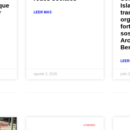
 que
Isl
r
tra
LEER MAS
or
for
sos
Arc
Be
LEER
agosto 3, 2026
julio 
TAGENA
LO BUENO