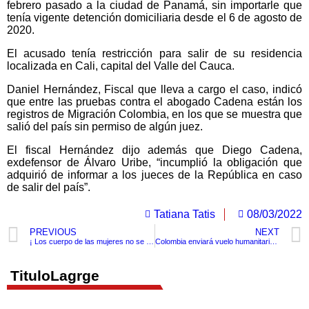
febrero pasado a la ciudad de Panamá, sin importarle que
tenía vigente detención domiciliaria desde el 6 de agosto de
2020.
El acusado tenía restricción para salir de su residencia
localizada en Cali, capital del Valle del Cauca.
Daniel Hernández, Fiscal que lleva a cargo el caso, indicó
que entre las pruebas contra el abogado Cadena están los
registros de Migración Colombia, en los que se muestra que
salió del país sin permiso de algún juez.
El fiscal Hernández dijo además que Diego Cadena,
exdefensor de Álvaro Uribe, “incumplió la obligación que
adquirió de informar a los jueces de la República en caso
de salir del país”.
Tatiana Tatis
08/03/2022
PREVIOUS
NEXT
¡ Los cuerpo de las mujeres no se negocian !Recorrido de la marcha de los grupos feministas
Colombia enviará vuelo humanitario para repatriar a compatriotas en Polonia ￼
TituloLagrge