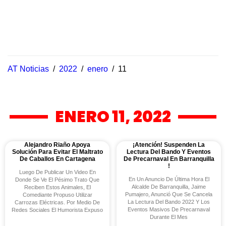
AT Noticias
/
2022
/
enero
/
11
ENERO 11, 2022
Alejandro Riaño Apoya
¡Atención! Suspenden La
Solución Para Evitar El Maltrato
Lectura Del Bando Y Eventos
De Caballos En Cartagena
De Precarnaval En Barranquilla
!
Luego De Publicar Un Video En
En Un Anuncio De Última Hora El
Donde Se Ve El Pésimo Trato Que
Alcalde De Barranquilla, Jaime
Reciben Estos Animales, El
Pumajero, Anunció Que Se Cancela
Comediante Propuso Utilizar
La Lectura Del Bando 2022 Y Los
Carrozas Eléctricas. Por Medio De
Eventos Masivos De Precarnaval
Redes Sociales El Humorista Expuso
Durante El Mes