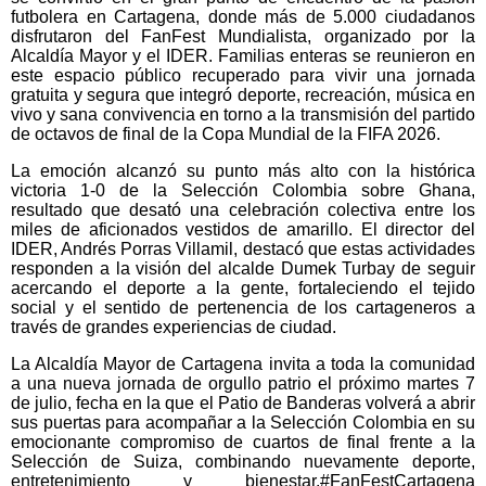
futbolera en Cartagena, donde más de 5.000 ciudadanos
disfrutaron del FanFest Mundialista, organizado por la
Alcaldía Mayor y el IDER. Familias enteras se reunieron en
este espacio público recuperado para vivir una jornada
gratuita y segura que integró deporte, recreación, música en
vivo y sana convivencia en torno a la transmisión del partido
de octavos de final de la Copa Mundial de la FIFA 2026.
La emoción alcanzó su punto más alto con la histórica
victoria 1-0 de la Selección Colombia sobre Ghana,
resultado que desató una celebración colectiva entre los
miles de aficionados vestidos de amarillo. El director del
IDER, Andrés Porras Villamil, destacó que estas actividades
responden a la visión del alcalde Dumek Turbay de seguir
acercando el deporte a la gente, fortaleciendo el tejido
social y el sentido de pertenencia de los cartageneros a
través de grandes experiencias de ciudad.
La Alcaldía Mayor de Cartagena invita a toda la comunidad
a una nueva jornada de orgullo patrio el próximo martes 7
de julio, fecha en la que el Patio de Banderas volverá a abrir
sus puertas para acompañar a la Selección Colombia en su
emocionante compromiso de cuartos de final frente a la
Selección de Suiza, combinando nuevamente deporte,
entretenimiento y bienestar.#FanFestCartagena