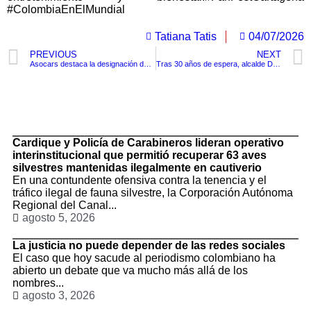
#ColombiaEnElMundial
Tatiana Tatis
04/07/2026
PREVIOUS
NEXT
Asocars destaca la designación de Fabio Arjona como ministro de Ambiente para el nuevo gobierno de Abelardo De La Espriella y reitera su compromiso para fortalecer el Sistema Nacional Ambiental
Tras 30 años de espera, alcalde Dumek Turbay garantiza recursos para llevar gas natural a Arroyo de Piedra, Arroyo Grande y Arroyo de las Canoas
TituloLagrge
Cardique y Policía de Carabineros lideran operativo
interinstitucional que permitió recuperar 63 aves
silvestres mantenidas ilegalmente en cautiverio
En una contundente ofensiva contra la tenencia y el
tráfico ilegal de fauna silvestre, la Corporación Autónoma
Regional del Canal...
agosto 5, 2026
La justicia no puede depender de las redes sociales
El caso que hoy sacude al periodismo colombiano ha
abierto un debate que va mucho más allá de los
nombres...
agosto 3, 2026